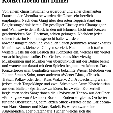
Konzertabend mit Dinner
Von einem charismatischen Garderobier und einer charmanten
Dame an der Abendkasse wurden die Gäste sehr herzlich
empfangen. Nach dem Gang über den roten Teppich stand ein
Begrüssungsdrink bereit. Ein geselliger Einstieg mit Champagner
und Wein sowie dem Blick in den mit Blumen, Licht und Kerzen
geschmückten Saal Dorfmatt, schien gelungen. Nachdem jeder
seinen Platz im Raum ausgesucht hatte, wurde ein
abwechslungsreiches und von allen Seiten gerühmtes schmackhaftes
Menü in sechs kleineren Gängen serviert. Nach und nach trafen
weitere Gäste für den Besuch des Konzertes ein, welches um viertel
vor acht beginnen sollte. Das Orchester aus über vierzig
Musikerinnen und Musiker war überpünktlich auf der Bühne bereit
und wartete nur darauf mit dem Spielen beginnen zu können. Das
Konzertprogramm beinhaltete einige bekannte Wiener Melodien von
Johann Strauss Sohn, unter anderem «Wiener Blut», «Tritsch-
Tratsch Polka» oder den «Kuss Walzer». Zur Abwechslung waren
jedoch auch Tangoklänge und zwei Stücke von Aram Khachaturian
aus dem Ballett «Spartacus» zu hören. Im zweiten Konzertteil
begleiteten sechs Sängerinnen die «Polovtsian Tänze» aus der Oper
«Prinz Igor» von Alexander Borodin. Zudem sorgte das Orchester
für eine Überraschung beim letzten Stück «Pirates of the Caribbean»
von Hans Zimmer und Klaus Badelt. Es waren zwar keine
Augenbinden, aber piratenhafte Tücher, welche sich die